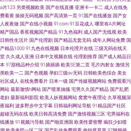
a片123
另类视频欧美
国产在线直播
亚洲卡一卡二
成人在线免
费看黄
操操无码视频
国产高清第一页
91国产在线播放
国产女
人夜夜做
国产在线小视频
91com
91豆花成人
哪里有A片网址
精产国品
香蕉视频国产精品
91九色福利
成人国产无线视
欧美
日韩性生活片
国产伦理剧
国产精品无套无码
成年人网站免费
国
产精品1000
91九色在线视频
日本伦理片在线
三级无码在线天
堂
久久成人亚洲
日本中文视频在线
伦理剧推荐
国产成人精品日
本
97甜桃品种介绍
91插插插
欧美SE第二页
毛片内射女
激情另
类欧美一二
国产色视频
孕妇三级av无码
日韩欧美色综合
美女
社区成人
在线免费看片
日本一级
国产传媒视频网站
免费观看污
网站
最新激情h网站
国产喷浆抽搐
宅男久久国产精品
国产乱肥
老妇
最新福利影院
欧美人妖视频网站
窝窝午夜理论
久草视频深
夜福利
波多野步中文字幕
日韩福利网址导航
91精品国产社区
超碰无码在线
欧美日韩高清免费
国产激情视频三区
宅男福利在
线播放
91视频污导航
国产啪亚洲国
欧美性爱密臀
疯狂少妇喷
潮
欧美肏屄一区二区
国产乱伦免费观看
偷拍草草草
97狠狠插