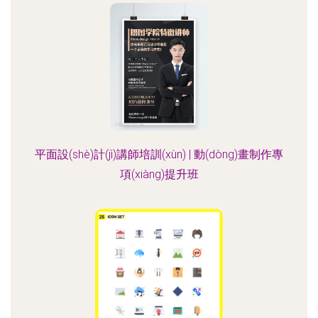
平面設(shè)計(jì)講師培訓(xùn) | 動(dòng)畫制作專
項(xiàng)提升班