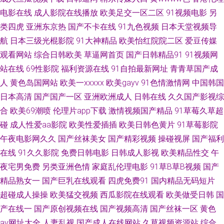
电影在线
成人影院在线播放
欧美足交一区二区
91视频电影
另
微拍福利 91成人色网 在线观看亚洲色图 性爱实操 影音先锋av资源色图 色色
类四虎
亚洲东京热
国产不卡在线
91九色视频
日本天堂视频导
航
日本三级光棍影院
91大神精品
欧美怡红院院二区
爱豆传媒
az 欧美日韩影视 九一黑料在线观看 黄色a片男人天堂 福利社老司机91 不卡
观看网站
综合日韩欧美
草逼网首页
国产日韩精品91
91视频网
站在线
69性影院
福利资源在线
91自拍最新网址
青青草国产成
一区二区在线 91诱惑 岛国AV一本道加勒比 avtt亚洲 91看片视频 影音先锋AV
人
黄色岛国网站
欧美一xxxxx
欧美gayv
91色情激情网
中国韩国
日本高清
国产国产一区
亚洲欧洲成人
日韩在线
久久国产影视综
电影源 亚洲盗色 婷婷五月天aV 欧美亚洲日精品 老司机成人福利导航 国产又
合
欧美69潮喷
伦理片app下载
激情视频国产精品
91草莓久草超
黄又粗又硬视频 韩国伦理妈妈的朋友 大香蕉综合色网 97超踫香蕉久久 阿v
碰
成人性爱aa影院
欧美性爱插插
欧美日韩色黄片
91草莓影院
午夜电影网久久
国产丝袜美女
国产精彩视频
操碰视屏
国产福利
免费观看在线 91视频在线观看地址 91好片页面多成人 亚洲欧洲综合日韩精
在线
91久久影院
免费日韩电影
日韩成人影视
欧美精品性交
午
夜宅男免费
另类亚洲色情
家庭乱伦理电影
91草B草B视频
国产
品 亚欧色图自拍 五月情婷婷最新地址 日韩A片123 欧日美性交 狼人干综合
精品熟女一
国产巨乳在线观看
四虎免费91
国内精品无码短片
超碰成人操操
欧美猛交视频
西瓜影院在线观看
欧美做受日韩
国
色网 国产综合第二区 白丝足交射精 91网址视频 91网址视频 91伦理影院福
产在线一
国产原创视频在线
国产视频高清
国产丝袜一区
黄色
av网址大全
人妻乱视
国产成人在线网站
久草视频资源站
综合
利 91she在在在在在在线 午夜剧场福利姬 91色se 久操免费视频 91麻豆福利