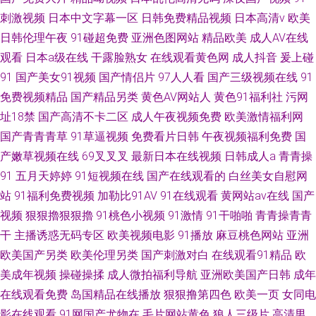
刺激视频
日本中文字幕一区
日韩免费精品视频
日本高清v
欧美
日韩伦理午夜
91碰超免费
亚洲色图网站
精品欧美
成人AV在线
观看
日本a级在线
干露脸熟女
在线观看黄色网
成人抖音
爰上碰
91
国产美女91视频
国产情侣片
97人人看
国产三级视频在线
91
免费视频精品
国产精品另类
黄色AV网站人
黄色91福利社
污网
址18禁
国产高清不卡二区
成人午夜视频免费
欧美激情福利网
国产青青青草
91草逼视频
免费看片日韩
午夜视频福利免费
国
产嫩草视频在线
69叉叉叉
最新日本在线视频
日韩成人a
青青操
91
五月天婷婷
91短视频在线
国产在线观看的
白丝美女自慰网
站
91福利免费视频
加勒比91AV
91在线观看
黄网站av在线
国产
视频
狠狠擼狠狠擼
91桃色小视频
91激情
91干啪啪
青青操青青
干
主播诱惑无码专区
欧美视频电影
91播放
麻豆桃色网站
亚洲
欧美国产另类
欧美伦理另类
国产刺激对白
在线观看91精品
欧
美成年视频
操碰操揉
成人微拍福利导航
亚洲欧美国产日韩
成年
在线观看免费
岛国精品在线播放
狠狠撸第四色
欧美一页
女同电
影在线观看
91网国产尤物在
毛片网站黄色
狼人三级片
高清男