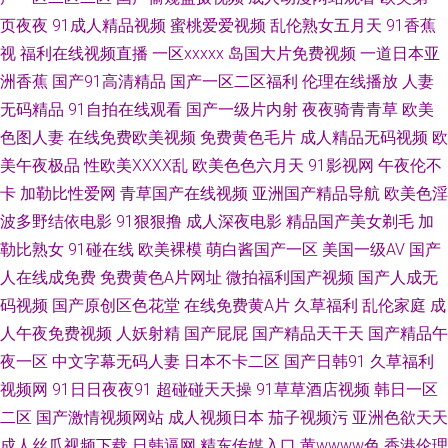
页夜夜
91成人精品视频
蜜桃爱爱视频
乱伦熟女五月天
91香蕉
射在线观看 大香蕉国产 东方av最新网址 91无毛 超碰91在线中文 蜜臀嫩屄
视
福利在线视频直播
一区xxxxx
岛国大片免费视频
一道日本亚
洲香蕉
国产91高清精品
国产一区二区福利
伦理在线播放
人妻
青青狠狠人人91 青青草原综合网 精品天堂91 国产精品1区2区 ts伪娘 91麻
无码精品
91自拍在线观看
国产一级片内射
夜夜骑青青草
欧美
色图人妻
在线免费欧美视频
免费黄色毛片
成人精品无码视频
欧
豆福利院影 91成年人观看 五月花影院 色久悠悠亚洲伊人网 论理肏屁屄片 黑
美午夜极品
性欧美ⅩⅩⅩⅩ乱
欧美色色六月天
91影视网
午夜伦不
卡
加勒比性爱网
青草国产在线视频
亚洲国产精品导航
欧美色淫
丝在线观看视频 爱福利导航 91在线观看免费高清 91看片地址 91AV导航福
波多野结依电影
91狠狠撸
成人深夜电影
精品国产美女剃毛
加
利 午夜性生爱妇妻视频 日韩另类视屏 老司机色导航 久久嫩草精品精品 国产
勒比熟女
91碰在线
欧美裸模
萌白酱国产一区
美国一级AV
国产
人在线成免费
免费黄色A片网址
微拍福利国产视频
国产人成无
手机在线播放91 超踫人人色导航 91原创视频在线观看 91海外视频免费观看
码视频
国产原创区色花堂
在线免费黄A片
久草福利
乱伦家庭
成
人午夜免费视频
人妖射精
国产屁屁
国产精品天干天
国产精品午
91超碰 无码先锋影音 欧美国产成人 国内在线91 大香蕉福利院 91在线黑丝
夜一区
中文字幕无码人妻
日本不卡二区
国产日韩91
久草福利
视频网
91日日夜夜91
超碰碰天天操
91草草酒店视频
韩日一区
导航 91链接免费下载 91传煤网站直接进入 香蕉91在线 91国产黑丝足交 影
二区
国产激情视频网站
成人视频日本
茄子视频污
亚洲色欲天天
成人丝瓜视频下载
日韩逼网
精东传媒入口
黄wwww色
香港伦理
音先锋强奸电影 少妇黑森林 麻豆久久 国产欧美日韩激情 大香蕉丝袜伊人 91