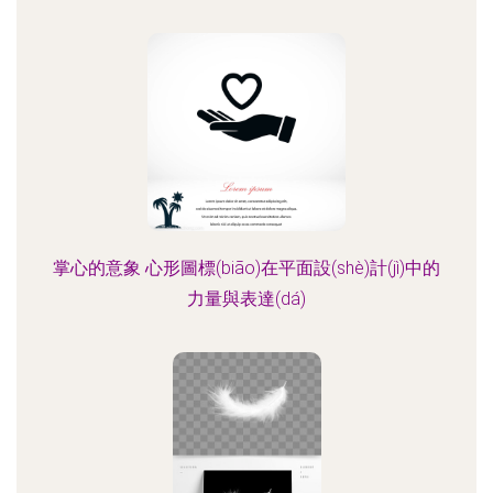
掌心的意象 心形圖標(biāo)在平面設(shè)計(jì)中的
力量與表達(dá)