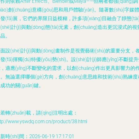
作則依賴After Effects、Blender或Maya——但兩者都強(qiáng)調
diào)創(chuàng)意構(gòu)思和用戶體驗(yàn)。隨著數(shù)字媒
發(fā)展，它們的界限日益模糊，許多項(xiàng)目融合了靜態(tài
(shè)計(jì)與動(dòng)態(tài)元素，創(chuàng)造出更沉浸式的視
作品。
面設(shè)計(jì)與動(dòng)畫制作是視覺藝術(shù)的重要分支，
發(fā)揮獨(dú)特優(yōu)勢(shì)。設(shè)計(jì)師應(yīng)不斷提
，適應(yīng)不斷變化的需求，以創(chuàng)作出更具影響力的
。無論選擇哪個(gè)方向，創(chuàng)意思維和技術(shù)熟練度
成功的關(guān)鍵。
若轉(zhuǎn)載，請(qǐng)注明出處：
ttp://www.yswdq.com.cn/product/38.html
新時(shí)間：2026-06-19 17:17:01