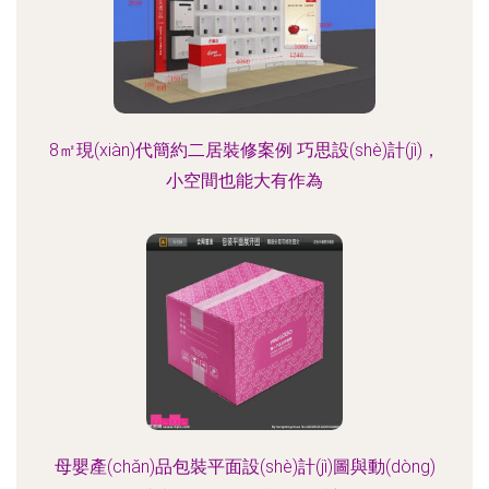
8㎡現(xiàn)代簡約二居裝修案例 巧思設(shè)計(jì)，
小空間也能大有作為
母嬰產(chǎn)品包裝平面設(shè)計(jì)圖與動(dòng)