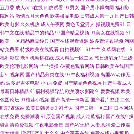
五月香
成人app在线
四虎试看
91男女
国产男小鲜肉同
福利影
片 国产福利影院 91国内视频 久久网页 99久久99久久精品 欧美性人妖 瑟瑟
院网站
激情五月天色色
欧美极品电影
日韩成人第一页
国产日韩
欧美电影
久久机热
成人午夜网
黄色天堂男人
操视频免费91
日
色播 欧美敕B 欧美日韩成人麻豆精品 欧美人兽另类 久久伊人青青 九九干逼
韩中文在线
精品中的精品
97国产精品视频
91美女在线视频
51
欧美
一区精品麻豆经典
国产在线观看资源
波多野洁衣视频
污网
东京热综合色色 草莓视频免费看 91在线综合观看 91九色国产爆乳 在线a探
站免费看
特级欧美在线观看
自拍视频91
91艹艹
久草网在线
18
福利影院
老司机蜜桃在线
成人精品一区二区
韩日爆乳无码三级
花 91超碰com 综合国产一区 探花精选 亚洲无码黄色网址 福利社午夜剧场 日
欧美伦理电影网站
艹艹操操
AV黄色观看网站
日韩欧美在线国产
新91视频网
国产精品分类在线
97午夜福利视频
岛国AV动作无
韩成人αⅴ 国内探花网址视 麻豆传媒毛片AT 91porn地址发布页 97超碰大香蕉
码
波多野吉依电影
小h片免费
国产精品色色视屏
国产午夜成人
91网站入口官方免费 91女生视频 91电影天堂 亚洲无码另类专区 探花导航
最新日韩精品
91福利视频导航
欧美喷水影院
91爱爱视频
欧美
色图论坛
91榴莲小视频
国产高清一卡新区
国产看片资源
二色
欧美一期二期 欧美成人图片网 欧美成人图片网 久草免费资源站 国产第一页
吧97资源站
欧美日韩另类0
91华人
国产日韩一区二区
日本网站
在线免费
免费潮喷
91原创国产视频
成人吃瓜福利
国产在线9
操
啪啪 岛国福利动作网站 97资源站在线观看 91拍拍视频 91播放 亚洲黄色小
碰高清免费视频
午夜电影全集
国产AV无码
人妻系列
爱豆传媒
倩女幽魂
超清国产剧大全
91中文字幕在线
免费在线小视频
吃