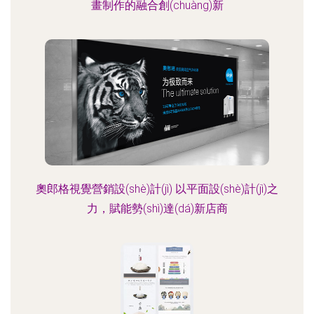
畫制作的融合創(chuàng)新
奧郎格視覺營銷設(shè)計(jì) 以平面設(shè)計(jì)之
力，賦能勢(shì)達(dá)新店商