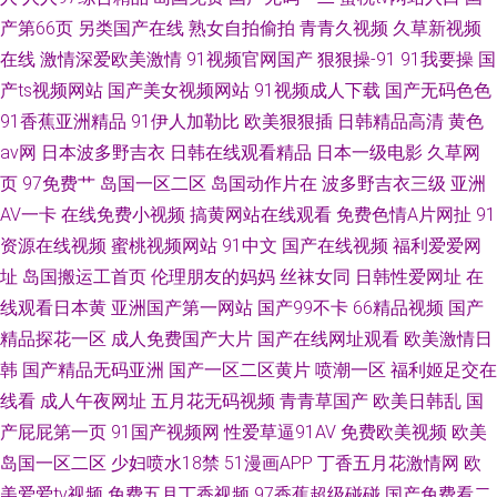
产第66页
另类国产在线
熟女自拍偷拍
青青久视频
久草新视频
在线
激情深爱欧美激情
91视频官网国产
狠狠操-91
91我要操
国
产ts视频网站
国产美女视频网站
91视频成人下载
国产无码色色
91香蕉亚洲精品
91伊人加勒比
欧美狠狠插
日韩精品高清
黄色
av网
日本波多野吉衣
日韩在线观看精品
日本一级电影
久草网
页
97免费艹
岛国一区二区
岛国动作片在
波多野吉衣三级
亚洲
AV一卡
在线免费小视频
搞黄网站在线观看
免费色情A片网扯
91
资源在线视频
蜜桃视频网站
91中文
国产在线视频
福利爱爱网
址
岛国搬运工首页
伦理朋友的妈妈
丝袜女同
日韩性爱网址
在
线观看日本黄
亚洲国产第一网站
国产99不卡
66精品视频
国产
精品探花一区
成人免费国产大片
国产在线网址观看
欧美激情日
韩
国产精品无码亚洲
国产一区二区黄片
喷潮一区
福利姬足交在
线看
成人午夜网址
五月花无码视频
青青草国产
欧美日韩乱
国
产屁屁第一页
91国产视频网
性爱草逼91AV
免费欧美视频
欧美
岛国一区二区
少妇喷水18禁
51漫画APP
丁香五月花激情网
欧
美爱爱tv视频
免费五月丁香视频
97香蕉超级碰碰
国产免费看二