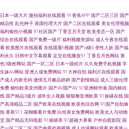
久久伊人青青 91九色蝌蚪视频 AV不卡电影网站 91色资源站 国产92AV视频
日本一级大片
微拍福利在线观看
91香蕉APP
国产二区三区
国产
精品性
乱伦种子
美国伦理大片
国产二区在线观看
美女伦理视频
92自啪 91官方网站在线观看 91av免费观看视频入口 午夜精品九九 色综合
福利偷拍小视频
91社区国产
丁香五月天堂
欧美变态一区
国产
综合在线观看
国产免费一级片
福利视频资源站
成人午夜在线观
18p 先锋影院资源av网 色久性愛視頻 日韩福利网站 91n视频网站在线看 阿v
看
欧美图片在线观看
在线观看h视频
国产a级0
变性人妖
国产福
利永久
日韩中文字幕观看
足交在线播放91
丁香五月色网站
黄
视频在线免费观看 成人福利社区 黑丝网站 国产精品久久麻豆 95Av福利在线
色3级抢网站
国产一区二区
日本一级婬片
久久免费手机视频
学
播放 91快播视频在线观看 91操www 91传媒入口 午夜久草资源站 欧美性爱1
生妹Av网站
亚洲人成免费网站
91大神自拍
福利片在线观看
国
产成人内射无码
激情五月极品婷婷
国产剧情精品
成人三级伦理
区 萌白酱国产在线 国产精品私拍 大香蕉伊综 白丝jk后入 91情侣在线视频 最
免费
偷怕欧美亚州图片
国产AV国产AV
97亚洲精华液
国内精自
线
国产精品3级片
成年女人视频
狠狠撸亚洲欧美
91操碰在线
国
新影音先锋av网站 一级AV自拍 AV免费大全 日韩福利精品网站 超碰手机成人
产高清精品二区
国产欧美在线视频
欧美色综合网
91国产自拍偷
拍
香蕉911
花蝴蝶看片免费
白丝美女免费网站
欧美女人与动物
在线 九九久久九九久久九 国产一区网站 青草视频区 天堂男人人 韩国av合集
交
国产精品无码电影
91插插库
97超碰大香蕉
户外自慰影院
国
午夜福利九洲 亚洲在线97av 91美脚视频网站 阿V视频免费在线观看 欧美内
产一区二区二区
国产偷窥盗摄视频
成人动漫网站观看
欧美第一