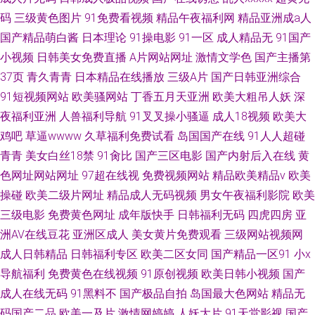
码
三级黄色图片
91免费看视频
精品午夜福利网
精品亚洲成a人
国产精品萌白酱
日本理论
91操电影
91一区
成人精品无
91国产
小视频
日韩美女免费直播
A片网站网址
激情文学色
国产主播第
37页
青久青青
日本精品在线播放
三级A片
国产日韩亚洲综合
91短视频网站
欧美骚网站
丁香五月天亚洲
欧美大粗吊人妖
深
夜福利亚洲
人兽福利导航
91叉叉操小骚逼
成人18视频
欧美大
鸡吧
草逼wwww
久草福利免费试看
岛国国产在线
91人人超碰
青青
美女白丝18禁
91肏比
国产三区电影
国产内射后入在线
黄
色网址网站网址
97超在线视
免费视频网站
精品欧美精品v
欧美
操碰
欧美二级片网址
精品成人无码视频
男女午夜福利影院
欧美
三级电影
免费黄色网址
成年版快手
日韩福利无码
四虎四房
亚
洲AV在线豆花
亚洲区成人
美女黄片免费观看
三级网站视频网
成人日韩精品
日韩福利专区
欧美二区女同
国产精品一区91
小x
导航福利
免费黄色在线视频
91原创视频
欧美日韩小视频
国产
成人在线无码
91黑料不
国产极品自拍
岛国最大色网站
精品无
码国产二品
欧美一及片
激情网婷婷
人妖大片
91天堂影视
国产