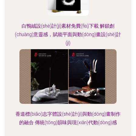
白鴨絨設(shè)計(jì)素材免費(fèi)下載 解鎖創
(chuàng)意靈感，賦能平面與動(dòng)畫設(shè)計
(jì)
香道標(biāo)志字體設(shè)計(jì)與動(dòng)畫制作
的融合 傳統(tǒng)韻味與現(xiàn)代動(dòng)感