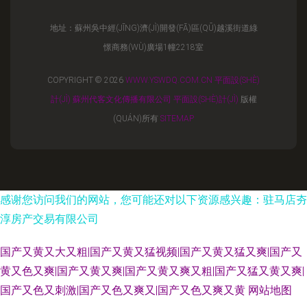
地址：蘇州吳中經(JĪNG)濟(JÌ)開發(FĀ)區(QŪ)越溪街道綠
憬商務(WÙ)廣場1幢2218室
COPYRIGHT © 2026
WWW.YSWDQ.COM.CN
平面設(SHÈ)
計(JÌ)
蘇州代客文化傳播有限公司
平面設(SHÈ)計(JÌ)
版權
(QUÁN)所有
SITEMAP
感谢您访问我们的网站，您可能还对以下资源感兴趣：驻马店夯
淳房产交易有限公司
国产又黄又大又粗|国产又黄又猛视频|国产又黄又猛又爽|国产又
黄又色又爽|国产又黄又爽|国产又黄又爽又粗|国产又猛又黄又爽|
国产又色又刺激|国产又色又爽又|国产又色又爽又黄
网站地图