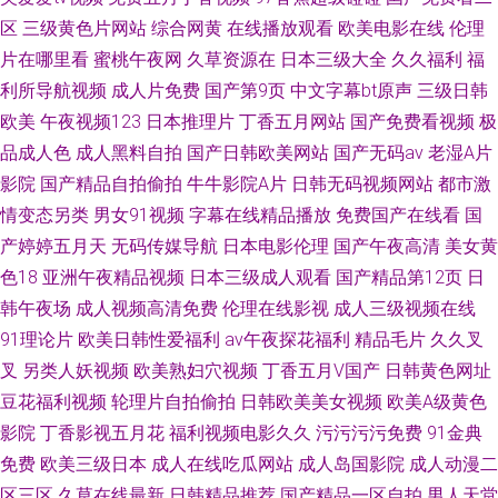
区
三级黄色片网站
综合网黄
在线播放观看
欧美电影在线
伦理
片在哪里看
蜜桃午夜网
久草资源在
日本三级大全
久久福利
福
利所导航视频
成人片免费
国产第9页
中文字幕bt原声
三级日韩
欧美
午夜视频123
日本推理片
丁香五月网站
国产免费看视频
极
品成人色
成人黑料自拍
国产日韩欧美网站
国产无码av
老湿A片
影院
国产精品自拍偷拍
牛牛影院A片
日韩无码视频网站
都市激
情变态另类
男女91视频
字幕在线精品播放
免费国产在线看
国
产婷婷五月天
无码传媒导航
日本电影伦理
国产午夜高清
美女黄
色18
亚洲午夜精品视频
日本三级成人观看
国产精品第12页
日
韩午夜场
成人视频高清免费
伦理在线影视
成人三级视频在线
91理论片
欧美日韩性爱福利
av午夜探花福利
精品毛片
久久叉
叉
另类人妖视频
欧美熟妇穴视频
丁香五月V国产
日韩黄色网址
豆花福利视频
轮理片自拍偷拍
日韩欧美美女视频
欧美A级黄色
影院
丁香影视五月花
福利视频电影久久
污污污污免费
91金典
免费
欧美三级日本
成人在线吃瓜网站
成人岛国影院
成人动漫二
区三区
久草在线最新
日韩精品推荐
国产精品一区自拍
男人天堂