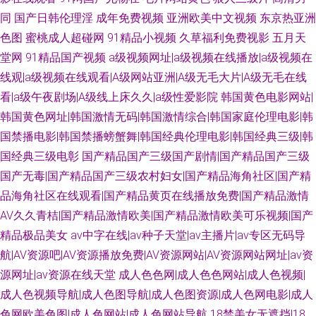
同
国产日韩伦理淫
成年免费视频
亚洲欧美中文视频
东京热亚洲
色图
蜜桃成人超碰网
91精品小视频
久草福利免费视影
五月天
堂网
91精品国产视频
a级视频网址|a级视频在线播放|a级视频在
线观|a级视频在线观看|A级网站亚洲|A级无毛大片|A级无毛在线
看|a级午夜剧场|A级线上床久久|a级性爱影院
韩国黄色电影网站|
韩国黄色网址|韩国激情无码|韩国激情综合|韩国家庭伦理电影|韩
国禁播电影|韩国禁播螃蟹舞|韩国经典伦理电影|韩国经典三级|韩
国经典三级电彰
国产精品国产三级国产剧情|国产精品国产三级
国产无毒|国产精品国产三级农村妇女|国产精品海角社区|国产精
品海角社区在线观看|国产精品黄页在线播放免费|国产精品激情
AV久久青桔|国产精品激情欧美|国产精品激情欧美可乐视频|国产
精品极品美女
av中字在线|av种子天堂|av主播片|av专区无码导
航|AV资源吧|AV资源播放免费|AV资源网站|AV资源网站网址|av资
源网址|av资源在线天堂
成人色色网|成人色色网站|成人色视频|
成人色视频导航|成人色图导航|成人色图资源|成人色网电影|成人
色网欧美色图|成人色网站|成人色网站导航
18禁美女无遮挡|18