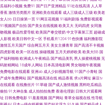
说网站 日韩天堂日日干 日韩一二AV 日韩一二三五区 欧美视屏1区 老湿机九
瓜福利小视频
免费91
国产日产亚洲精品
91社在线高清
人人草
九 精品99re 丰满熟妇乱子另类 成人在线免费网站h 99传媒性交影院 91资源
香蕉
激情另类图片
亚洲欧美在线观看
成人三级成人三级
欧美老
女人bb
日日操第一页
91网豆花视频
91福利剧场
免费影视观看
在线观看 91吴梦梦无码一二三 91黄址 1024视频在线一区 午夜成人精品一
91视频国产自拍
国产美女在线视频
欧美又大
无码四虎
女同激
吻视频
极品性爱导航
欧美国产拳交喷奶
中文字幕第三页
超碰成
区 日韩大片伦理 蜜臀性爱自拍 韩国日本91 岛国高清在线观看 大香焦狠操B
人影视
欧美日韩中文一区
手机看片1204
91色快播
福利撸影院
激情五月天国产
综合网五月天
美女主播青草
国产高清不卡视频
超碰人妻人人色 91在线大神观看传媒 91在线鲁 91女玍 91老司机精品 91福
四虎影视
欧美一区在线
操碰视频
五月天婷婷欧美
欧美大BB
国
产福利啪啪
欧洲成人午夜精品
国产精品美乳
男人操蜜桃视频
无
利视频在线 影音先锋欧美爱情 午夜福利爽爽 影音先锋国产av资源 91Ncom
码射精网站
18成年人网站
日本高清电影网
男女啪啪午夜视频
操笔 影音先锋va资源 婷婷五月四房色在线 日韩一二三视屏 色欧美TV 熟女撸
免费电影在线观看
亚洲ab
成人少妇视频导航
91国产小青蛙
国
产成年免费网站
国产视频高清在线
精品香蕉
求a片网址
麻豆tv
撸黑人 日韩色影影院 瑟瑟www 探花视频不卡 人妻福利95 日韩东京热99 青
在线观看
在线撸丝片
91草碰
国产成人激情视频
黑料吃瓜精品
偷拍
91大神合集
成人拍拍拍免费
香港伦理剧
日韩大片观看网
青操社区 麻豆免费看网页 黄色精品网址 国产精品成人一区二区 第一女优电
址
日韩免费电影
91羞羞视频
国产网站
青草全福视在线
性导航
影视AV
日本一级在线视频
国产好片浮力
91久操
国产精品成人