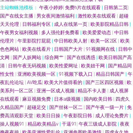
主站蜘蛛池模板：
午夜小婷婷
|
免费h片在线观看
|
日韩第二页
|
国产在线女主播
|
男女夜间激情福利
|
激性欧美在线观看
|
超碰
天天伦理
|
日韩福利专区
|
成人在线第一页
|
欧美影院精品日韩
|
午夜男女福利视频
|
多人强伦姧免费看
|
欧美爱爱动态
|
中日韩
伦理片
|
午里影院打屁屁
|
中日韩欧美人射
|
欧美一区2区
|
欧美
色色网站
|
欧美在线看片
|
日韩国产大片
|
91视频网在线
|
日韩中
文网
|
国产人妖网站
|
综合网艹
|
国产在线诱惑
|
欧美日韩国产高
清
|
日韩午夜无码视频
|
欧美性爱网址
|
欧美妞干网
|
国产精品同
性女性
|
亚洲欧美视频一区
|
91视频下载入口
|
精品日韩国产
|
午
夜乱伦论坛
|
AV吃瓜
|
欧美大片值得看的
|
国产三区四区视频
|
欧
美系列一区二区
|
亚洲一区成人视频
|
精品不卡人妻
|
成人视屏
在线观看
|
麻豆视频免费
|
日本a级视频
|
国内欧美日韩
|
四虎久
久精品国产
|
超碰足交
|
国产丝袜一区二
|
国产午夜一级一片
|
免
费高清观影天堂
|
欧美日日操
|
午夜影院日韩
|
成人理论免费片
|
操人视频91
|
精品欧美精品v
|
干逼91
|
午夜三级成人影院
|
夜夜
撸夜夜操
|
欧美亚洲性爱乱伦
|
亚洲色图欧美激情
|
四虎永久地