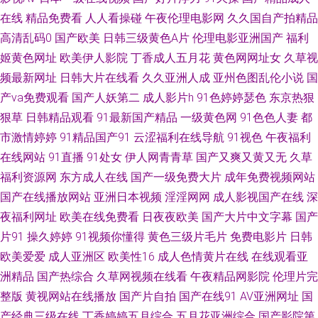
影院 后入丝袜大屁股 国产人妻精品在线 国精自拍 黑丝诱惑国产 福利二区视
在线
精品免费看
人人看操碰
午夜伦理电影网
久久国自产拍精品
高清乱码0
国产欧美
日韩三级黄色A片
伦理电影亚洲国产
福利
频 阿v电影 91尤物播 91人妻喷水视频 91国产传媒视频 91污视频在线观看
姬黄色网址
欧美伊人影院
丁香成人五月花
黄色网网址女
久草视
91资源福利在线 91最新在线精品视频 91射精在线观看软件 91三及片网址
频最新网址
日韩大片在线看
久久亚洲人成
亚州色图乱伦小说
国
产va免费观看
国产人妖第二
成人影片h
91色婷婷瑟色
东京热狠
91黄色的天堂 91N视频网z 国产偷自拍99在线 欧美日韩三级成人网址 日韩
狠草
日韩精品观看
91最新国产精品
一级黄色网
91色色人妻
都
市激情婷婷
91精品国产91
云涩福利在线导航
91视色
午夜福利
久久伊人 人人操很很干 日本不卡毛片五 欧美A片色图 毛片在线网 九九打炮
在线网站
91直播
91处女
伊人网青青草
国产又爽又黄又无
久草
福利资源网
东方成人在线
国产一级免费大片
成年免费视频网站
久草视频资源福利网 国内视频自拍99re 九一白虎 久久精品国产婷婷久久 黄
国产在线播放网站
亚洲日本视频
淫淫网网
成人影视国产在线
深
色链接 国产精品一区不卡 东方AV在线直播 成人电影Av网站 av91传媒 91午
夜福利网址
欧美在线免费看
日夜夜欧美
国产大片中文字幕
国产
片91
操久婷婷
91视频你懂得
黄色三级片毛片
免费电影片
日韩
夜福利影视 TS黑料吃瓜一区二区 超碰97自拍 成人PH免费看片入口 大香蕉老
欧美爱爱
成人亚洲区
欧美性16
成人色情黄片在线
在线观看亚
洲精品
国产热综合
久草网视频在线看
午夜精品网影院
伦理片完
司机大香蕉 爱豆网站免费观看视频 91综合色图 91视频自 91秒拍视频福利
整版
黄视网站在线播放
国产片自拍
国产在线91
AV亚洲网址
国
产经典三级在线
丁香婷婷五月综合
五月花亚洲综合
国产影院第