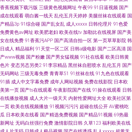
香蕉视频下载污版
三级黄色视频网址
午夜99
91日逼视频
国产
成在线观看
萌白酱一线天
乱伦五月天婷婷
美腿丝袜在线观看
国
产精品3p
91综合碰
国产乱女乱
成人xxxxx
日韩伦理片
91色爱
免费黄色av网址
欧美肥老妇
欧美在线tv
加勒比在线视屏
国产美
女在线免费
91香蕉污APP
国产高清自拍一区
第一页草草影院
韩
日成人
精品福利
91天堂一区二区
日韩a级电影
国产二区高清
国
产www视频
国产粉嫩
国产男女猛视频
91社在线看
欧美日韩黄
色片
变态另态另类2
91李宗精品
黑丝袜自慰喷水
乱伦五月
国产
无码网站
三级无毒免费
青青草51
91丝袜在线
91九色在线观看
91插
成人中文字幕免费
成年人网站视频
免费在线影院
日本欧
美第一页
国产ts在线观看
午夜影院国产在线
91操在线观看
日韩
在线播放视频
成人大片一级天天
内射性爱网址大全
欧美社区第
一页
欧美在线视频播放
91视频污污污
超碰在线公开
AV蜜桃吃
瓜
日本欧美在线看
国产精选免费视频
国产精品91视频
69热最
新网址
无码白丝强行免费
激情影院日韩
久草123
福利欧美在线
成人片无码
日韩成人极品视频
国产在线诱惑
乱人xxxxx
超黄无