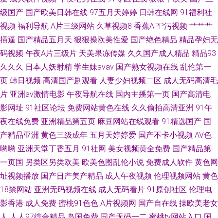
黄色视频 九九黄视西瓜
级国产
国产欧美日韩在线
97五月天婷婷
日韩在线网
91福利社
视频
福利导航
A片三级网站
久草视频8
香蕉APP污视频
艹艹艹
插逼
国产精品五月天
狠狠操欧美性爱
国产绝色精品
精品孕妇无
码视频
午夜A片三级片
天美果冻传媒
久久国产成人精品
精品93
久久久
日本人妖射精
学生妹avav
国产熟女视频在线
乱伦第一
页
韩日视频
高清国产剧观看
人妻少妇视频二区
成人无码高清毛
片
亚洲av激情电影
午夜导航在线
国内主播第一页
国产高清电
影网址
91社区论坛
免费网站黄色在线
久久偷拍高清亚洲
91午
夜在线免费
亚洲精品第五页
麻豆网站在线观看
91精选国产
国
产精品亚洲
黄色三级成年
五月天婷婷爱
国产不卡小视频
AV色
哟哟
亚洲天堂丁香五月
91社网
美女视频黄全免费
国产精品第
一页国
另类区另类欧美
欧美色图乱伦小说
免费成人软件
黄色网
址视频播放
国产日产美产精品
成人午夜视频
伦理视频网站
黄色
18禁网站
亚洲无码视频在线
成人无码看片
91原创社区
伦理电
影香港
成人免费
蜜桃91色色
A片视频网
国产自在线
操欧美老女
人
人人97综合精品
岛国免费
国产无码一二
蜜桃tv网站入口
国