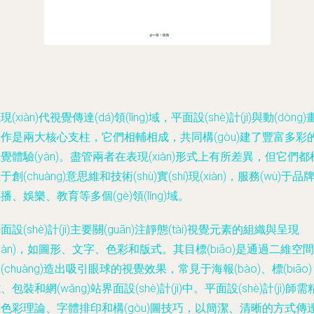
現(xiàn)代視覺傳達(dá)領(lǐng)域，平面設(shè)計(jì)與動(dòng)
作是兩大核心支柱，它們相輔相成，共同構(gòu)建了豐富多彩
覺體驗(yàn)。盡管兩者在表現(xiàn)形式上有所差異，但它們都
于創(chuàng)意思維和技術(shù)實(shí)現(xiàn)，服務(wù)于品
播、娛樂、教育等多個(gè)領(lǐng)域。
面設(shè)計(jì)主要關(guān)注靜態(tài)視覺元素的組織與呈現
xiàn)，如圖形、文字、色彩和版式。其目標(biāo)是通過二維空間
(chuàng)造出吸引眼球的視覺效果，常見于海報(bào)、標(biāo)
、包裝和網(wǎng)站界面設(shè)計(jì)中。平面設(shè)計(jì)師需
色彩理論、字體排印和構(gòu)圖技巧，以簡潔、清晰的方式傳