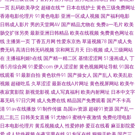
91污视频在线观看 92AV网站 91夜色国产www 91在线免费观看蜜臀 91最新
一页
乱码欧美孕交
超碰在线艹
日本在线护士
黄色三级免费网址
香港电影伦理片
91黄色电影
亚洲一区成人视频
国产福利电影
在线观看网址 91探花超碰 91扦妹妹电影导航 91极品久久精 91素人在线 91
日韩成人影片
男的天堂网AV
国产精品尤物在
免费a一毛片
欧美
中文足交 91探花大神在线观看 五月婷丁香 午夜伦理电影av一区 亚洲干逼视
肠交扩张另类
最新亚洲日韩精品
欧美在线视频
免费黄色网址在
线
主播第一页
丁香五月网
性爱东京热
草逼视频78
国产成人免
频 无码线路一 色九九中文综合 亚洲天堂综合激情 1024国产在线看片 91黄
费无码
高清日韩无码视频
宗和网五月天
日b视频
成人三级网站
在
主播福利姬h在线
国产精一精二区
基情涩涩网
51漫画成人
丁
色下载软件 91狼友视频 91国内视频国内 91操碎 51黑料福利社 伊人网在线
香5月综合网
91爱爱com
伊人涩涩射
黄色视频网址导航
91国在
线观看
91最新自拍
黄色软件91
国产操女人
国产乱人
欧美乱欲
婷婷 亚洲天堂三级片 先锋成人Av影院 婷婷她六月天 亚洲三级网络黄色片 先
视频
超碰吃瓜
久草涩涩
最新在线A片网址
黄色视屏网站
欧美午
夜寂寞影院
新视觉影视
成人写真福利
欧美内射网址
日本中文字
锋影音中文字幕av 五月天婷婷四房间激情 天天干日日干 色悠悠中文视频 影
幕无码
97日穴网
成人免费在线
精品国产免费观看
国产不卡高
音先锋AV传媒资源 最新肏屄网 黑料AV网站在线观看 欧美精品久久www 美女
清
91av在线播放
91制作传媒
岛国av资源
超碰91资源
国产乱一
乱二乱三
日韩美女直播
91尤物69
蜜桃午夜激情
免费伦理电影
和91 欧美性爱网址 欧美毛片基地 蜜桃综合成人网 蜜桃999AV线 久久网站看
日本电影伦理片
黄瓜视频成人
性爱婷婷
爱豆在线看
麻豆影院爱
爱
成人软件视频
午夜宅男在线
91专区在线
狠狠干欧美
国产三