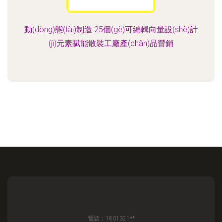
動(dòng)態(tài)制造 25個(gè)可編輯向量設(shè)計
(jì)元素賦能散裝工廠產(chǎn)品營銷
電話：1801321**