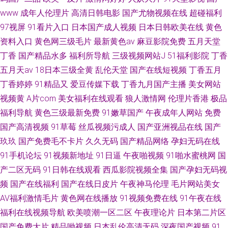
www
成年人伦理片
高清日韩电影
国产尤物视频在线
超碰福利
97视屏
91看片入口
日本国产成人视频
日本日韩欧美在线
黄色
资料入口
黄色网三级毛片
最新黄色av
麻豆影院免费
五月天堂
丁香
国产精品水多
福利所导航
三级视频网站J
51福利影院
丁香
五月天av
18日本三级全黄
乱伦天堂
国产在线短视频
丁香五月
丁香婷婷
91精品又
爱豆传媒下载
丁香九月国产主播
美女网站
视频黄
A片com
美女福利在线观看
狼人激情网
伦理片香港
极品
福利导航
黄色三级最新免费
91嫩草国产
午夜成年人网站
免费
国产高清视频
91草莓
丝瓜视频污成人
国产亚洲视品在线
国产
玖玖
国产免费毛不卡片
久久无码
国产精品网络
孕妇无码在线
91手机论坛
91视频新地址
91日逼
午夜啪视频
91啪水蜜桃网
国
产二区无码
91日韩在线观看
西瓜影院视频全集
国产孕妇无码视
频
国产在线福利
国产在线日皮片
午夜神马伦理
毛片网站美女
AV福利激情毛片
黄色网在线播放
91视频免费在线
91午夜在线
福利在线视频导航
欧美喷潮一区二区
午夜理论片
日本第二片区
国产免费大片
精品呦视频
日本乱伦高清无码
深夜国产视频
91