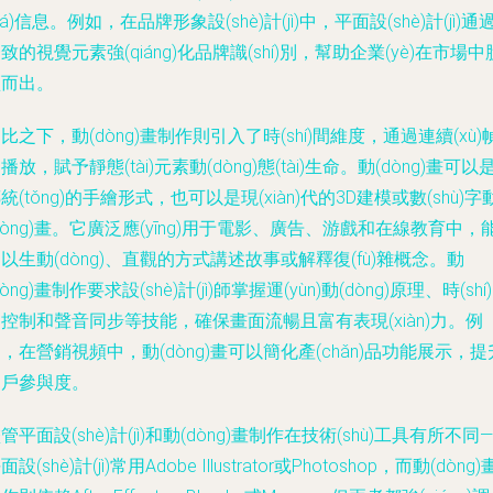
dá)信息。例如，在品牌形象設(shè)計(jì)中，平面設(shè)計(jì)通
致的視覺元素強(qiáng)化品牌識(shí)別，幫助企業(yè)在市場中
穎而出。
比之下，動(dòng)畫制作則引入了時(shí)間維度，通過連續(xù)
播放，賦予靜態(tài)元素動(dòng)態(tài)生命。動(dòng)畫可以
統(tǒng)的手繪形式，也可以是現(xiàn)代的3D建模或數(shù)字
dòng)畫。它廣泛應(yīng)用于電影、廣告、游戲和在線教育中，
以生動(dòng)、直觀的方式講述故事或解釋復(fù)雜概念。動
dòng)畫制作要求設(shè)計(jì)師掌握運(yùn)動(dòng)原理、時(shí
控制和聲音同步等技能，確保畫面流暢且富有表現(xiàn)力。例
，在營銷視頻中，動(dòng)畫可以簡化產(chǎn)品功能展示，提
用戶參與度。
管平面設(shè)計(jì)和動(dòng)畫制作在技術(shù)工具有所不同
面設(shè)計(jì)常用Adobe Illustrator或Photoshop，而動(dòng)